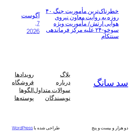
خطرناک‌ترین مأموریت جنگ ۴۰
آگوست
روزه به روایت معاون نیروی
7,
هوایی ارتش/ مأموریت ویژه
سوخو-۲۴ علیه مرکز فرماندهی
2026
سنتکام
بلاگ
رویدادها
سد سانگ
درباره
فروشگاه
سوالات متداول
الگوها
نویسندگان
پوسته‌ها
دو هزار و بیست و پنج
طراحی شده با
WordPress