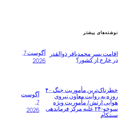
نوشته‌های بیشتر
آگوست 7,
اقامت پسر محمدباقر ذوالقدر
در خارج از کشور؟
2026
خطرناک‌ترین مأموریت جنگ ۴۰
آگوست
روزه به روایت معاون نیروی
7,
هوایی ارتش/ مأموریت ویژه
سوخو-۲۴ علیه مرکز فرماندهی
2026
سنتکام