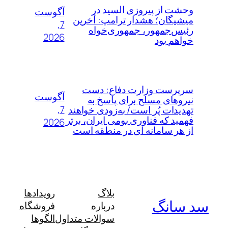
وحشت از پیروزی السید در
آگوست
میشیگان؛ هشدار ترامپ: آخرین
7,
رئیس‌جمهور، جمهوری‌خواه
2026
خواهم بود
سرپرست وزارت دفاع: دست
آگوست
نیروهای مسلح برای پاسخ به
7,
تهدیدات پُر است/ به‌زودی خواهند
فهمید که فناوری بومی ایران، برتر
2026
از هر سامانه ای در منطقه است
بلاگ
رویدادها
سد سانگ
درباره
فروشگاه
سوالات متداول
الگوها