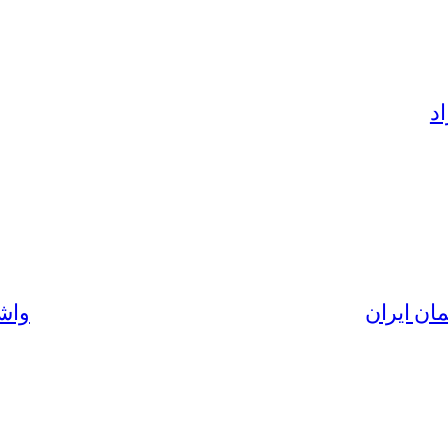
د
ان ایران
واشن