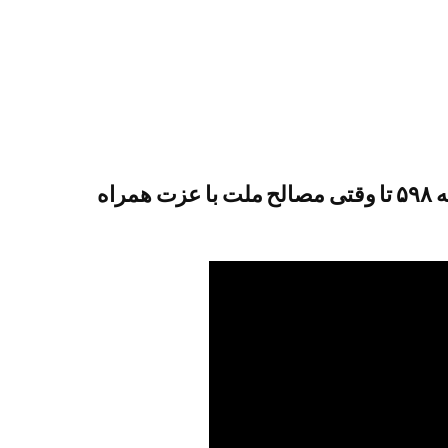
علی اکبر ولایتی: فتوای امام(ره) درباره سلمان رشدی حرکتی تمدنی بود/ امام در موضوع قطعنامه ۵۹۸ تا وقتی مصالح ملت با عزت همراه