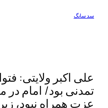
رفتن
به
سد سانگ
محتوا
علی اکبر ولایتی: فت
عزت همراه نبود، زیر ب