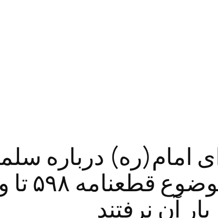
وای امام(ره) درباره س
تمدنی بود
ار آن نرفتند