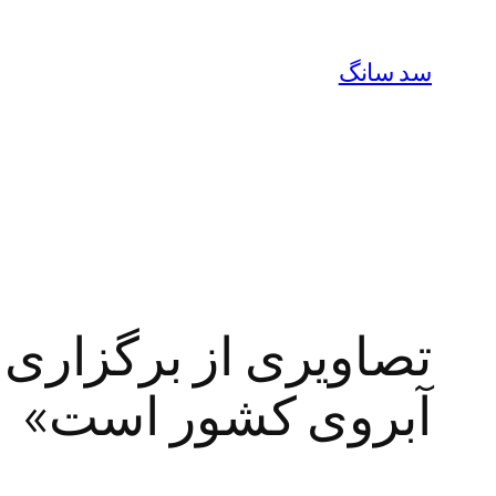
رفتن
به
سد سانگ
محتوا
آبروی کشور است»