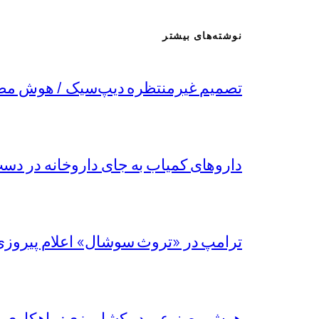
نوشته‌های بیشتر
تصمیم غیرمنتظره دیپ‌سیک / هوش مص
داروهای کمیاب به جای داروخانه در دست
ترامپ در «تروث سوشال» اعلام پیروزی
هوش مصنوعی در کشاورزی: راهکاری برا