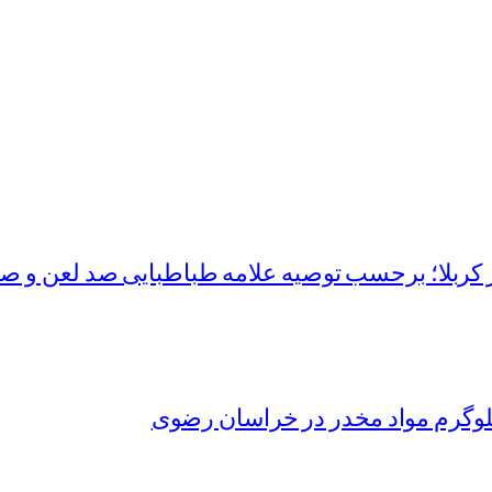
 کربلا؛ برحسب توصیه علامه طباطبایی صد لعن و صد