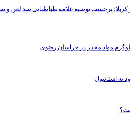
 کربلا؛ برحسب توصیه علامه طباطبایی صد لعن و صد
د به استانبول
ست؟