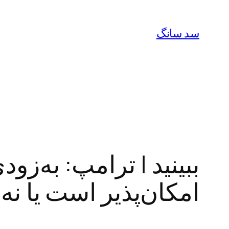
رفتن
به
سد سانگ
محتوا
ببینید | ترامپ: به‌ز
امکان‌پذیر است یا نه!