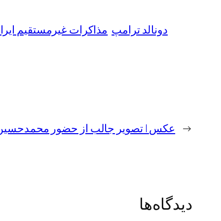
دونالد ترامپ
مذاكرات غيرمستقيم ايران
←
عکس | تصویر جالب از حضور محمدحسین 
دیدگاه‌ها