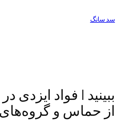
رفتن
به
سد سانگ
محتوا
ببینید | فواد ایزدی د
از حماس و گروه‌های