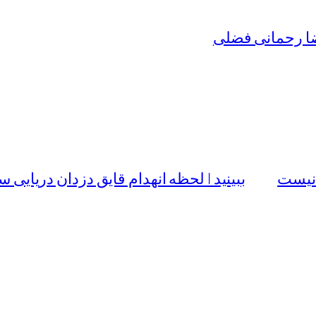
ا رحمانی فضلی
 نیست
ببینید | لحظه انهدام قایق دزدان دریایی س