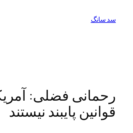
رفتن
به
سد سانگ
محتوا
رحمانی فضلی: آمریکا 
قوانین پایبند نیستند