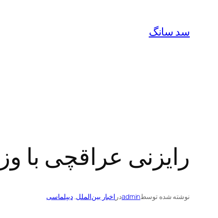
رفتن
به
سد سانگ
محتوا
رایزنی عراقچی با وز
نوشته شده توسط
admin
در
اخبار بین‌الملل
, 
دیپلماسی