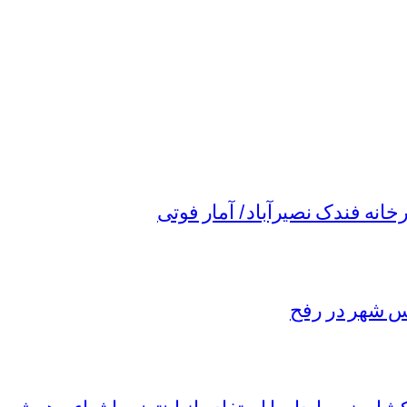
نه فندک نصیرآباد/ آمار فوتی
یس شهر در رفح