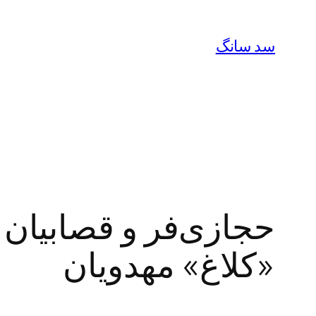
رفتن
به
سد سانگ
محتوا
حجازی‌فر و قصابیان 
«کلاغ» مهدویان