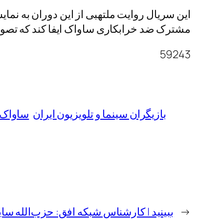
این سریال روایت ملتهبی از این دوران به نم
مشترک ضد خرابکاری ساواک ایفا کند که تصویر
59243
بازیگران سینما و تلویزیون ایران
ساواک
←
ببینید | کارشناس شبکه افق: حزب‌الله سایه