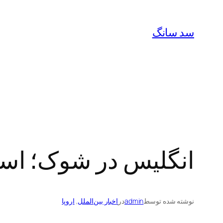
رفتن
به
سد سانگ
محتوا
انگلیس در شوک؛ است
نوشته شده توسط
admin
در
اخبار بین‌الملل
, 
اروپا