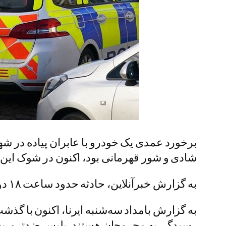
برخورد عمدی یک خودرو با عابران پیاده در شه
شادی و شور قهرمانی بود، اکنون در شوک این حا
به گزارش خبرآنلاین، حادثه حدود ساعت ۱۸ دوشنبه ۵ خرداد در خیابان «واتر استریت» و همزمان با پایان مراسم رژه تیم لیورپول قهرمان رخ داد.
به‌ گزارش بامداد سه‌شنبه ایرنا، اکنون با گ
رسیدگی به مجروحان هستند، پلیس ضدتروریسم 