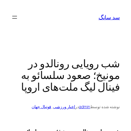
رفتن
به
سد سانگ
محتوا
شب رویایی رونالدو در
مونیخ؛ صعود سلسائو به
فینال لیگ ملت‌های اروپا
نوشته شده توسط
admin
در
اخبار ورزشی
, 
فوتبال جهان