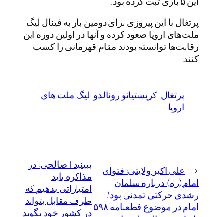
این ۵ بازی ثبت کرده بود.
پرتغال با این پیروزی برای دومین بار به فینال لیگ
ملت‌های اروپا صعود کرده و آنها در اولین دوره این
رقابت‌ها توانسته بودند مقام قهرمانی را کسب
کنند.
پرتغال
کریستیانو رونالدو
لیگ ملت های
اروپا
ببینید | صالحی: در
←
علی اکبر ولایتی: فتوای
مذاکره باید
امام(ره) درباره سلمان
امتیازاتی بدهیم که
رشدی حرکتی تمدنی بود/
طرف مقابل بتواند
امام در موضوع قطعنامه ۵۹۸
در کشور خود بگوید