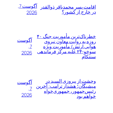
آگوست 7,
اقامت پسر محمدباقر ذوالقدر
در خارج از کشور؟
2026
خطرناک‌ترین مأموریت جنگ ۴۰
آگوست
روزه به روایت معاون نیروی
7,
هوایی ارتش/ مأموریت ویژه
سوخو-۲۴ علیه مرکز فرماندهی
2026
سنتکام
وحشت از پیروزی السید در
آگوست
میشیگان؛ هشدار ترامپ: آخرین
7,
رئیس‌جمهور، جمهوری‌خواه
2026
خواهم بود