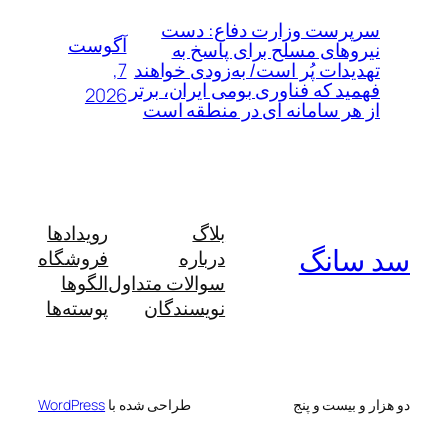
سرپرست وزارت دفاع: دست
آگوست
نیروهای مسلح برای پاسخ به
7,
تهدیدات پُر است/ به‌زودی خواهند
فهمید که فناوری بومی ایران، برتر
2026
از هر سامانه ای در منطقه است
بلاگ
رویدادها
سد سانگ
درباره
فروشگاه
سوالات متداول
الگوها
نویسندگان
پوسته‌ها
دو هزار و بیست و پنج
طراحی شده با
WordPress