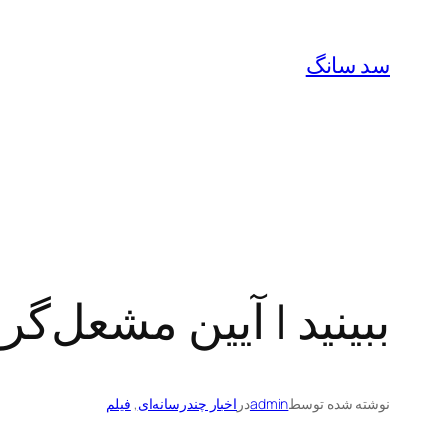
رفتن
به
سد سانگ
محتوا
ببینید | آیین مشعل‌گ
نوشته شده توسط
admin
در
اخبار چندرسانه‌ای
, 
فیلم