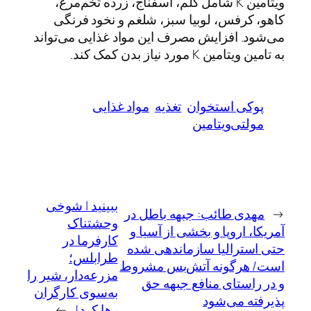
ویتامین K شامل کلم، اسفناج، زرده تخم‌مرغ،
کاهو، کرفس، لوبیا سبز، شلغم و نخود فرنگی
می‌شود. افزایش مصرف این مواد غذایی می‌تواند
به تامین ویتامین K مورد نیاز بدن کمک کند.
پوکی استخوان
تغذیه
مواد غذایی
مولتی‌ویتامین
ببینید | شوخی
←
مهدی طائب: جبهه باطل در
وحشتناک
آمریکا، اروپا و بخشی از آسیا و
کارفرما در
حتی استرالیا سازماندهی شده
طرابلس؛
است/ هرگونه آتش‌بس مشروط
مزرعه‌دار، شیر را
و در راستای منافع جبهه حق
به‌سوی کارگران
پذیرفته می‌شود
رها کرد!
→