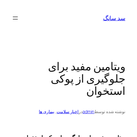
رفتن
به
سد سانگ
محتوا
ویتامین مفید برای
جلوگیری از پوکی
استخوان
نوشته شده توسط
admin
در
اخبار سلامت
, 
بیماری ها