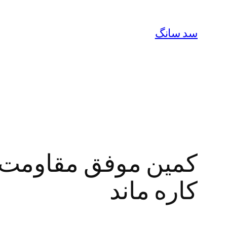
رفتن
به
سد سانگ
محتوا
کمین موفق مقاومت در
کاره ماند