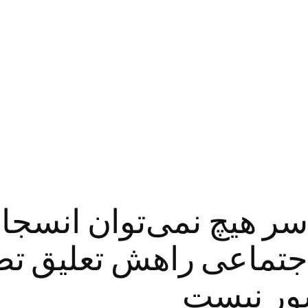
بر سر هیچ نمی‌توان انس
جتماعی راهش تعلیق تص
ور نیست