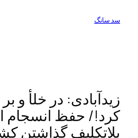
رفتن
به
سد سانگ
محتوا
زیدآبادی: در خلأ و 
کرد!/ حفظ انسجام ا
بلاتکلیف گذاشتن کش