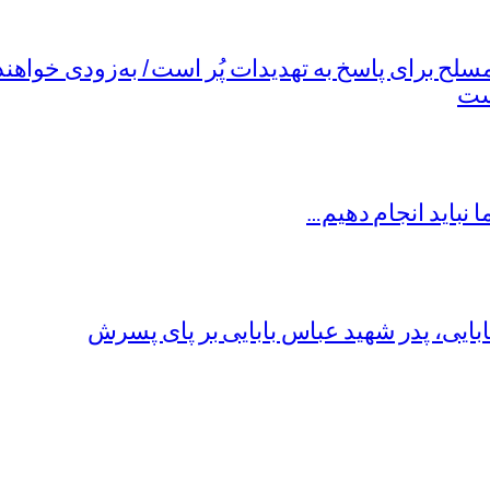
 برای پاسخ به تهدیدات پُر است/ به‌زودی خواهند 
است
ما نباید انجام دهیم…
ابایی، پدر شهید عباس بابایی بر پای پسرش