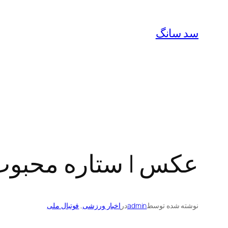
رفتن
به
سد سانگ
محتوا
عکس | ستاره محبوب ا
نوشته شده توسط
admin
در
اخبار ورزشی
, 
فوتبال ملی