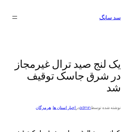
رفتن
به
سد سانگ
محتوا
یک لنج صید ترال غیرمجاز
در شرق جاسک توقیف
شد
نوشته شده توسط
admin
در
اخبار استان ها
, 
هرمزگان