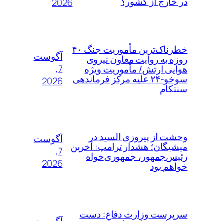
در خارج از کشور؟
2026
خطرناک‌ترین مأموریت جنگ ۴۰
آگوست
روزه به روایت معاون نیروی
7,
هوایی ارتش/ مأموریت ویژه
سوخو-۲۴ علیه مرکز فرماندهی
2026
سنتکام
وحشت از پیروزی السید در
آگوست
میشیگان؛ هشدار ترامپ: آخرین
7,
رئیس‌جمهور، جمهوری‌خواه
2026
خواهم بود
سرپرست وزارت دفاع: دست