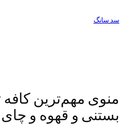
رفتن
به
سد سانگ
محتوا
بستنی و قهوه و چای